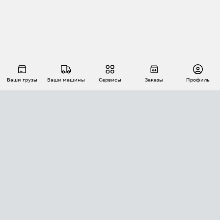
Ваши грузы
Ваши машины
Сервисы
Заказы
Профиль
АВТОМАТИЗАЦИЯ ПЕРЕВОЗОК
Площадки
Заказы
Торги
Тендеры
АТИ-Доки
GPS-мониторинг
АТИ Мессенджер
Цепочки грузов
API ATI.SU
ПОЛЕЗНОЕ
Расчет расстояний
БЕЗОПАСНОСТЬ