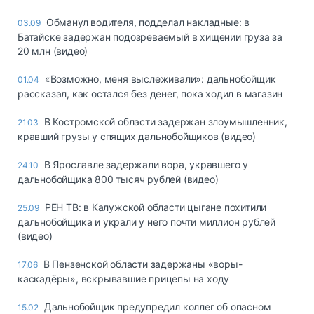
Обманул водителя, подделал накладные: в
03.09
Батайске задержан подозреваемый в хищении груза за
20 млн (видео)
«Возможно, меня выслеживали»: дальнобойщик
01.04
рассказал, как остался без денег, пока ходил в магазин
В Костромской области задержан злоумышленник,
21.03
кравший грузы у спящих дальнобойщиков (видео)
В Ярославле задержали вора, укравшего у
24.10
дальнобойщика 800 тысяч рублей (видео)
РЕН ТВ: в Калужской области цыгане похитили
25.09
дальнобойщика и украли у него почти миллион рублей
(видео)
В Пензенской области задержаны «воры-
17.06
каскадёры», вскрывавшие прицепы на ходу
Дальнобойщик предупредил коллег об опасном
15.02