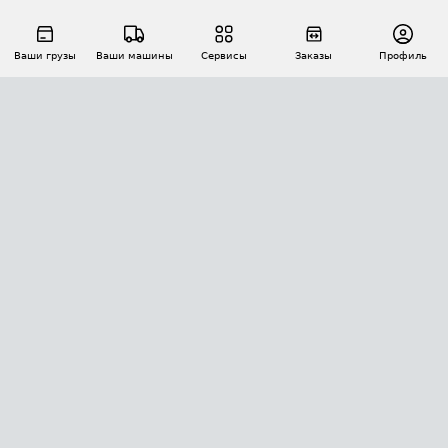
Ваши грузы
Ваши машины
Сервисы
Заказы
Профиль
АВТОМАТИЗАЦИЯ ПЕРЕВОЗОК
Площадки
Заказы
Торги
Тендеры
АТИ-Доки
GPS-мониторинг
АТИ Мессенджер
Цепочки грузов
API ATI.SU
ПОЛЕЗНОЕ
Расчет расстояний
БЕЗОПАСНОСТЬ
Академия ATI.SU
ATI.SU о безопасности
Звезды ATI.SU на вашем сайте
КОНТАКТЫ И ТАРИФЫ
Памятка по проверке контрагентов
Индекс ATI.SU FTL РФ
О системе ATI.SU
Светофор+
Средние ставки
ИНФОРМАЦИЯ
Контактная информация