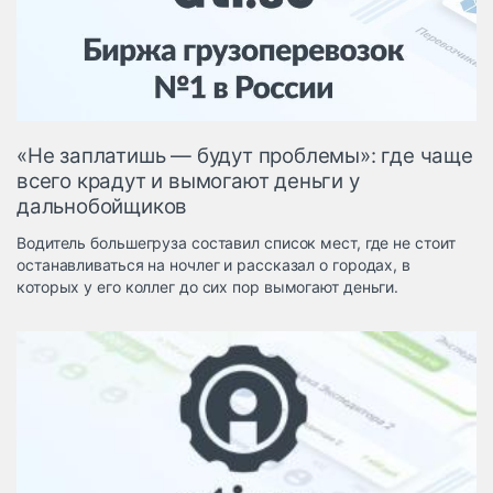
Логистика, грузы
Негабаритные и
опасные грузы
Безопасность и
страхование
«Не заплатишь — будут проблемы»: где чаще
Таможня и ВЭД
всего крадут и вымогают деньги у
дальнобойщиков
Склады и
грузовые
Водитель большегруза составил список мест, где не стоит
терминалы
останавливаться на ночлег и рассказал о городах, в
Коммерческий
которых у его коллег до сих пор вымогают деньги.
транспорт
Спецтехника
Автосервис,
запчасти, шины
Топливо, масла и
Дзен
автохимия