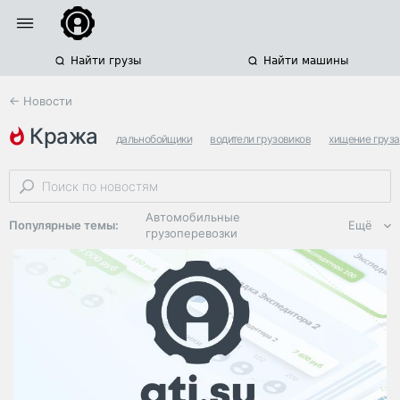
Найти грузы
Найти машины
← Новости
кража
дальнобойщики
водители грузовиков
хищение груза
Автомобильные
Популярные темы:
Ещё
грузоперевозки
Региональная
логистика
ЭДО, ИТ в
логистике
Дороги,
инфраструктура