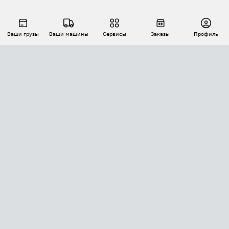
Ваши грузы
Ваши машины
Сервисы
Заказы
Профиль
АВТОМАТИЗАЦИЯ ПЕРЕВОЗОК
Площадки
Заказы
Торги
Тендеры
АТИ-Доки
GPS-мониторинг
АТИ Мессенджер
Цепочки грузов
API ATI.SU
ПОЛЕЗНОЕ
Расчет расстояний
БЕЗОПАСНОСТЬ
Академия ATI.SU
ATI.SU о безопасности
Звезды ATI.SU на вашем сайте
КОНТАКТЫ И ТАРИФЫ
Памятка по проверке контрагентов
Индекс ATI.SU FTL РФ
О системе ATI.SU
Светофор+
Средние ставки
ИНФОРМАЦИЯ