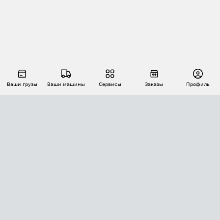
Ваши грузы
Ваши машины
Сервисы
Заказы
Профиль
АВТОМАТИЗАЦИЯ ПЕРЕВОЗОК
Площадки
Заказы
Торги
Тендеры
АТИ-Доки
GPS-мониторинг
АТИ Мессенджер
Цепочки грузов
API ATI.SU
ПОЛЕЗНОЕ
Расчет расстояний