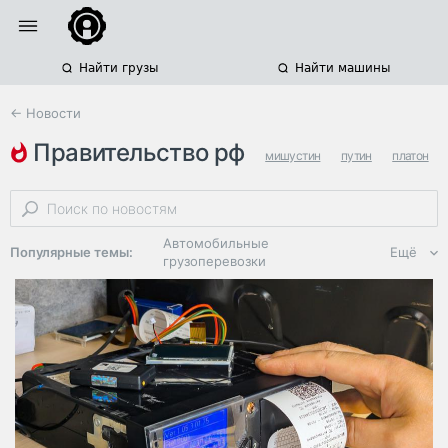
Найти грузы
Найти машины
← Новости
правительство рф
мишустин
путин
платон
Автомобильные
Популярные темы:
Ещё
грузоперевозки
Региональная
логистика
ЭДО, ИТ в
логистике
Дороги,
инфраструктура