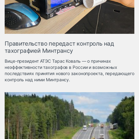
Логистика, грузы
Негабаритные и
опасные грузы
Безопасность и
страхование
Правительство передаст контроль над
Таможня и ВЭД
тахографией Минтрансу
Склады и
Вице-президент АТЭС Тарас Коваль — о причинах
грузовые
неэффективности тахографов в России и возможных
терминалы
последствиях принятия нового законопроекта, передающего
Коммерческий
контроль над ними Минтрансу.
транспорт
Спецтехника
Автосервис,
запчасти, шины
Топливо, масла и
Дзен
автохимия