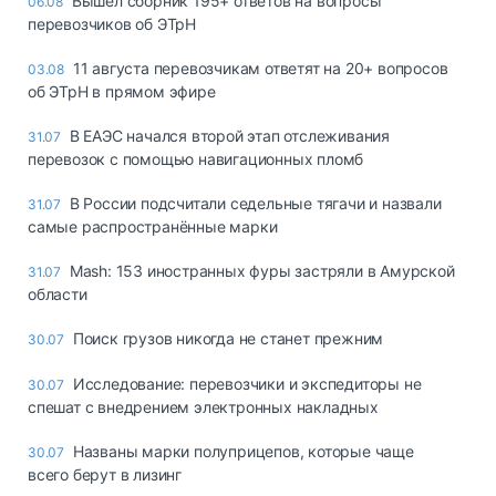
Вышел сборник 195+ ответов на вопросы
06.08
перевозчиков об ЭТрН
11 августа перевозчикам ответят на 20+ вопросов
03.08
об ЭТрН в прямом эфире
В ЕАЭС начался второй этап отслеживания
31.07
перевозок с помощью навигационных пломб
В России подсчитали седельные тягачи и назвали
31.07
самые распространённые марки
Mash: 153 иностранных фуры застряли в Амурской
31.07
области
Поиск грузов никогда не станет прежним
30.07
Исследование: перевозчики и экспедиторы не
30.07
спешат с внедрением электронных накладных
Названы марки полуприцепов, которые чаще
30.07
всего берут в лизинг