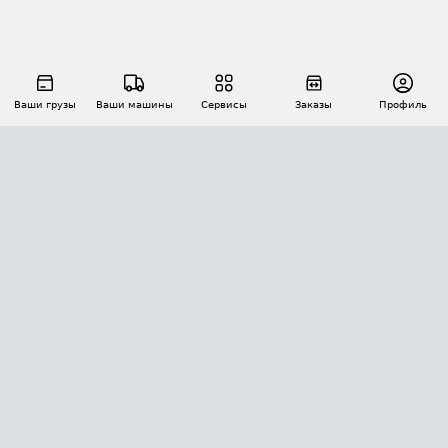
Ваши грузы
Ваши машины
Сервисы
Заказы
Профиль
АВТОМАТИЗАЦИЯ ПЕРЕВОЗОК
Площадки
Заказы
Торги
Тендеры
АТИ-Доки
GPS-мониторинг
АТИ Мессенджер
Цепочки грузов
API ATI.SU
ПОЛЕЗНОЕ
Расчет расстояний
БЕЗОПАСНОСТЬ
Академия ATI.SU
ATI.SU о безопасности
Звезды ATI.SU на вашем сайте
КОНТАКТЫ И ТАРИФЫ
Памятка по проверке контрагентов