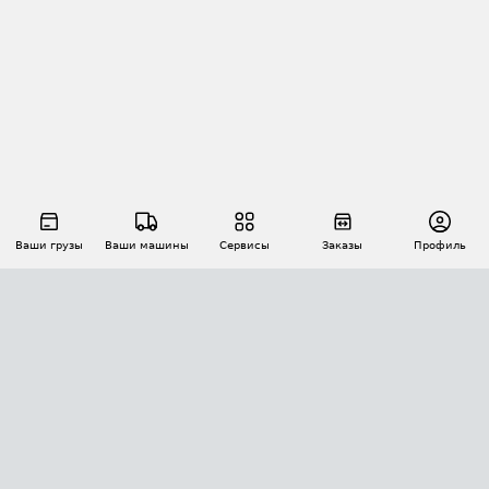
Ваши грузы
Ваши машины
Сервисы
Заказы
Профиль
АВТОМАТИЗАЦИЯ ПЕРЕВОЗОК
Площадки
Заказы
Торги
Тендеры
АТИ-Доки
GPS-мониторинг
АТИ Мессенджер
Цепочки грузов
API ATI.SU