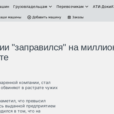
ашин
Грузовладельцам
Перевозчикам
АТИ-Доки
А
Ваши машины
Добавить машину
Заказы
ии "заправился" на миллио
те
варенной компании, стал
 обвиняют в растрате чужих
заметил, что превысил
ось выданной предприятием
дился в том, что на