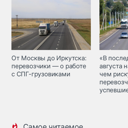
От Москвы до Иркутска:
«В посл
перевозчики — о работе
августа н
с СПГ-грузовиками
чем рис
перевозч
успевшие
Самое читаемое