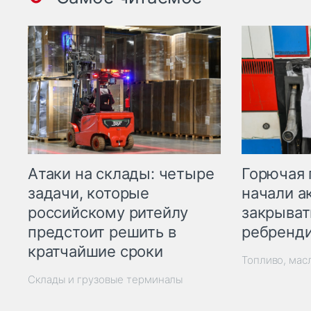
Горючая 
Атаки на склады: четыре
начали а
задачи, которые
закрыват
российскому ритейлу
ребренд
предстоит решить в
кратчайшие сроки
Топливо, мас
Склады и грузовые терминалы