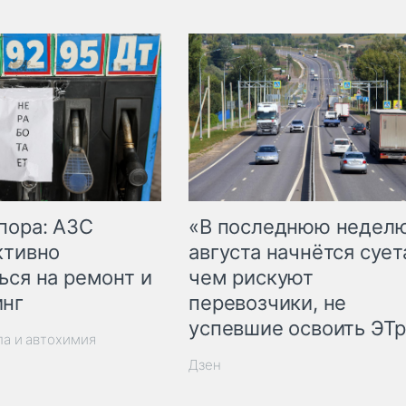
пора: АЗС
«В последнюю недел
ктивно
августа начнётся суета
ься на ремонт и
чем рискуют
инг
перевозчики, не
успевшие освоить ЭТ
ла и автохимия
Дзен