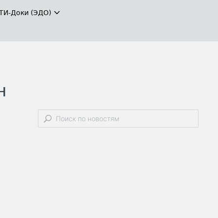
ТИ-Доки (ЭДО)
н