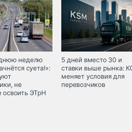
еднюю неделю
5 дней вместо 30 и
ачнётся суета!»:
ставки выше рынка: 
куют
меняет условия для
ики, не
перевозчиков
 освоить ЭТрН