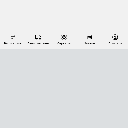
Ваши грузы
Ваши машины
Сервисы
Заказы
Профиль
АВТОМАТИЗАЦИЯ ПЕРЕВОЗОК
Площадки
Заказы
Торги
Тендеры
АТИ-Доки
GPS-мониторинг
АТИ Мессенджер
Цепочки грузов
API ATI.SU
ПОЛЕЗНОЕ
Расчет расстояний
БЕЗОПАСНОСТЬ
Академия ATI.SU