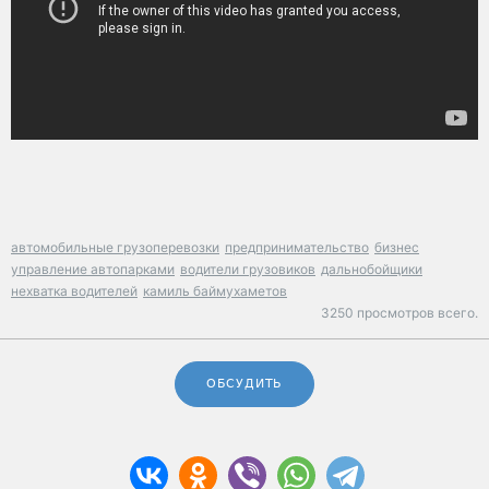
автомобильные грузоперевозки
предпринимательство
бизнес
управление автопарками
водители грузовиков
дальнобойщики
нехватка водителей
камиль баймухаметов
3250 просмотров всего.
ОБСУДИТЬ