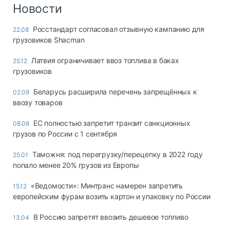
Логистика, грузы
Новости
Негабаритные и
Росстандарт согласовал отзывную кампанию для
22.08
опасные грузы
грузовиков Shacman
Безопасность и
страхование
Латвия ограничивает ввоз топлива в баках
25.12
грузовиков
Таможня и ВЭД
Беларусь расширила перечень запрещённых к
02.09
Склады и
ввозу товаров
грузовые
терминалы
ЕС полностью запретит транзит санкционных
08.08
Коммерческий
грузов по России с 1 сентября
транспорт
Таможня: под перегрузку/перецепку в 2022 году
25.01
Спецтехника
попало менее 20% грузов из Европы
Автосервис,
«Ведомости»: Минтранс намерен запретить
15.12
запчасти, шины
европейским фурам возить картон и упаковку по России
Топливо, масла и
Дзен
автохимия
В Россию запретят ввозить дешевое топливо
13.04