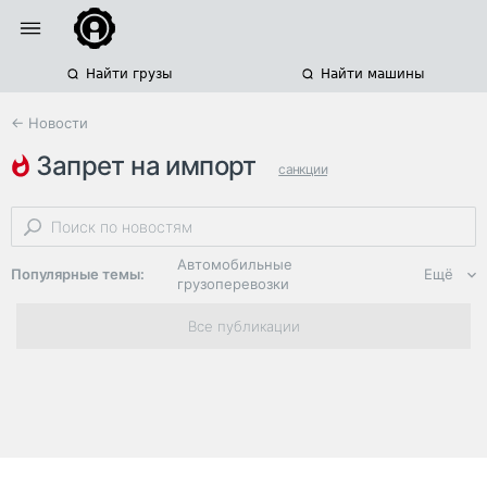
Найти грузы
Найти машины
← Новости
запрет на импорт
санкции
международные автоперевозки
международные грузоперевозки
Автомобильные
Популярные темы:
Ещё
грузоперевозки
Региональная
Все публикации
логистика
ЭДО, ИТ в
логистике
Дороги,
инфраструктура