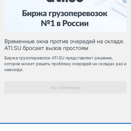
Логистика, грузы
Негабаритные и
опасные грузы
Безопасность и
страхование
Временные окна против очередей на складе.
Таможня и ВЭД
ATI.SU бросает вызов простоям
Склады и
Биржа грузоперевозок ATI.SU представляет решение,
грузовые
которое может решить проблему очередей на складах раз и
терминалы
навсегда.
Коммерческий
транспорт
Все публикации
Спецтехника
Автосервис,
запчасти, шины
Топливо, масла и
Дзен
автохимия