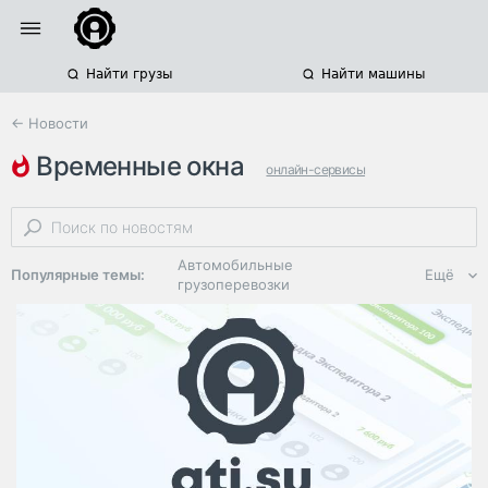
Найти грузы
Найти машины
← Новости
временные окна
онлайн-сервисы
логистическая платформа ati.su
очереди грузовиков
Автомобильные
Популярные темы:
Ещё
грузоперевозки
Региональная
логистика
ЭДО, ИТ в
логистике
Дороги,
инфраструктура