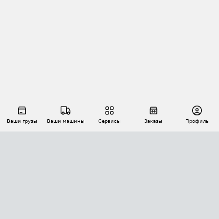
Ваши грузы
Ваши машины
Сервисы
Заказы
Профиль
АВТОМАТИЗАЦИЯ ПЕРЕВОЗОК
Площадки
Заказы
Торги
Тендеры
АТИ-Доки
GPS-мониторинг
АТИ Мессенджер
Цепочки грузов
API ATI.SU