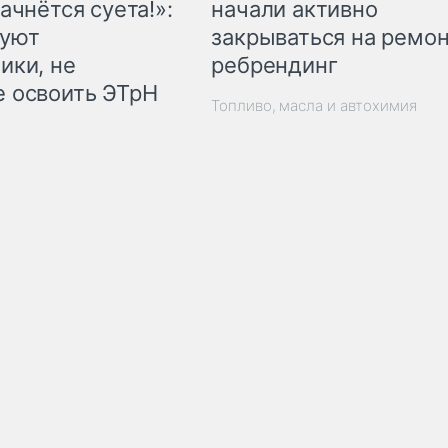
начали активно
ачнётся суета!»:
закрываться на ремон
куют
ребрендинг
ики, не
 освоить ЭТрН
Топливо, масла и автохимия