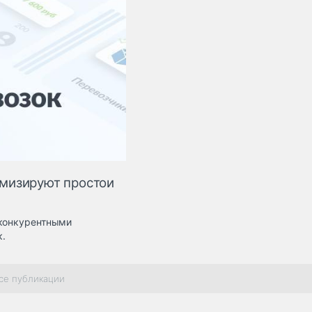
мизируют простои
 конкурентными
.
се публикации