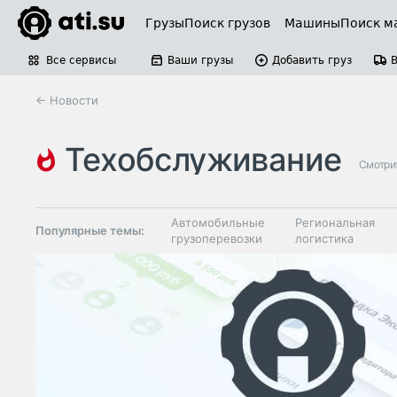
Грузы
Поиск грузов
Машины
Поиск м
Все сервисы
Ваши грузы
Добавить груз
← Новости
техобслуживание
Смотри
Автомобильные
Региональная
Популярные темы:
грузоперевозки
логистика
Склады и
Таможня и ВЭД
грузовые
терминалы