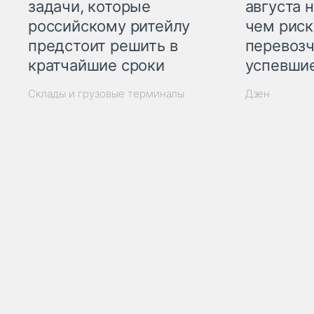
задачи, которые
августа н
российскому ритейлу
чем рис
предстоит решить в
перевозч
кратчайшие сроки
успевшие
Склады и грузовые терминалы
Дзен