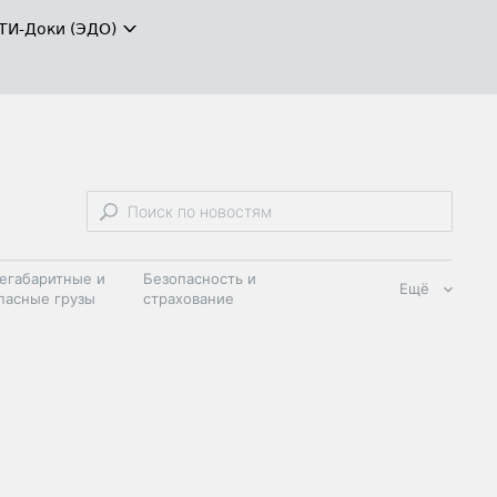
ТИ-Доки (ЭДО)
егабаритные и
Безопасность и
Ещё
пасные грузы
страхование
 масла и
Дзен
ия