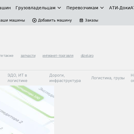
ашин
Грузовладельцам
Перевозчикам
АТИ-Доки
А
Ваши машины
Добавить машину
Заказы
те также
запчасти
интернет-торговля
dizel.pro
ЭДО, ИТ в
Дороги,
Н
Логистика, грузы
логистике
инфраструктура
о
Коммерческий
Автосервис,
Топливо,
Спецтехника
транспорт
запчасти, шины
автохим