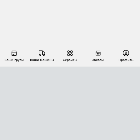
Ваши грузы
Ваши машины
Сервисы
Заказы
Профиль
АВТОМАТИЗАЦИЯ ПЕРЕВОЗОК
Площадки
Заказы
Торги
Тендеры
АТИ-Доки
GPS-мониторинг
АТИ Мессенджер
Цепочки грузов
API ATI.SU
ПОЛЕЗНОЕ