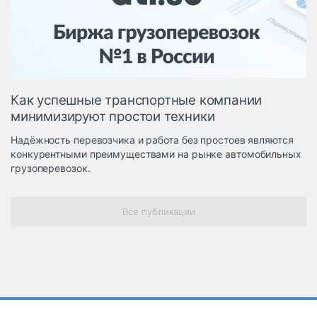
Логистика, грузы
Негабаритные и
опасные грузы
Безопасность и
страхование
Как успешные транспортные компании
Таможня и ВЭД
минимизируют простои техники
Склады и
Надёжность перевозчика и работа без простоев являются
грузовые
конкурентными преимуществами на рынке автомобильных
терминалы
грузоперевозок.
Коммерческий
транспорт
Все публикации
Спецтехника
Автосервис,
запчасти, шины
Топливо, масла и
Дзен
автохимия