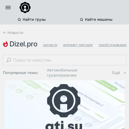
Найти грузы
Найти машины
← Новости
dizel.pro
запчасти
интернет-торговля
техобслуживание
Автомобильные
Популярные темы:
Ещё
грузоперевозки
Региональная
логистика
ЭДО, ИТ в
логистике
Дороги,
инфраструктура