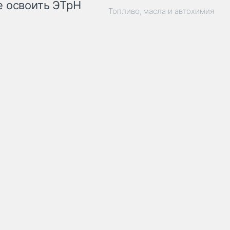
 освоить ЭТрН
Топливо, масла и автохимия