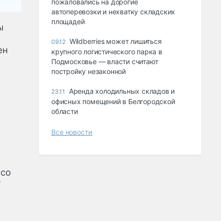
пожаловались на дорогие
автоперевозки и нехватку складских
площадей
ы
Wildberries может лишиться
09.12
ен
крупного логистического парка в
Подмосковье — власти считают
постройку незаконной
Аренда холодильных складов и
23.11
офисных помещений в Белгородской
области
Все новости
 со
?