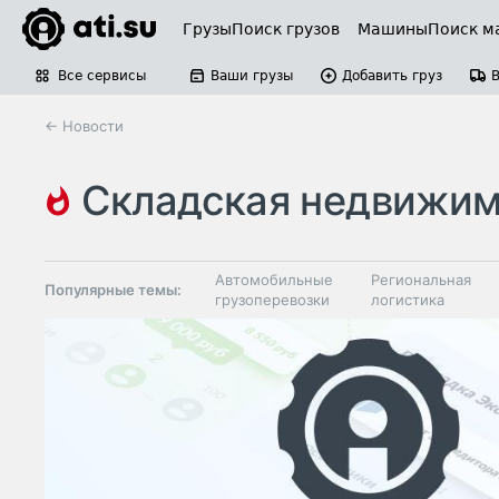
Грузы
Поиск грузов
Машины
Поиск м
Все сервисы
Ваши грузы
Добавить груз
← Новости
складская недвижи
Автомобильные
Региональная
Популярные темы:
грузоперевозки
логистика
Склады и
Таможня и ВЭД
грузовые
терминалы