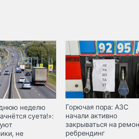
Горючая пора: АЗС
еднюю неделю
начали активно
ачнётся суета!»:
закрываться на ремон
куют
ребрендинг
ики, не