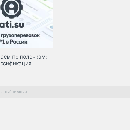
аем по полочкам:
ассификация
се публикации