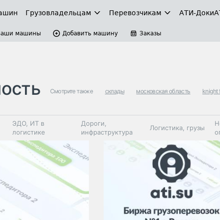
ашин
Грузовладельцам
Перевозчикам
АТИ-Доки
А
Ваши машины
Добавить машину
Заказы
мость
Смотрите также
склады
московская область
knight 
ЭДО, ИТ в
Дороги,
Н
Логистика, грузы
логистике
инфраструктура
о
Коммерческий
Автосервис,
Топливо,
Спецтехника
транспорт
запчасти, шины
автохим