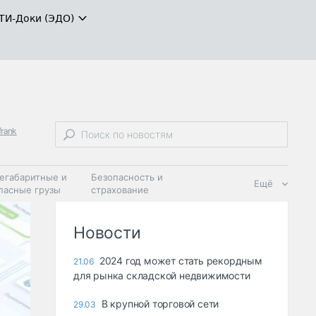
ТИ-Доки (ЭДО)
frank
егабаритные и
Безопасность и
Ещё
пасные грузы
страхование
 масла и
Дзен
ия
Новости
2024 год может стать рекордным
21.06
для рынка складской недвижимости
В крупной торговой сети
29.03