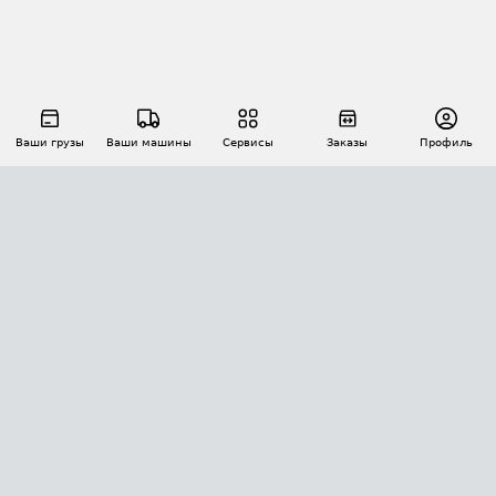
Ваши грузы
Ваши машины
Сервисы
Заказы
Профиль
АВТОМАТИЗАЦИЯ ПЕРЕВОЗОК
Площадки
Заказы
Торги
Тендеры
АТИ-Доки
GPS-мониторинг
АТИ Мессенджер
Цепочки грузов
API ATI.SU
ПОЛЕЗНОЕ
Расчет расстояний
БЕЗОПАСНОСТЬ
Академия ATI.SU
ATI.SU о безопасности