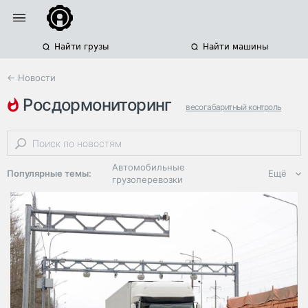
Найти грузы
Найти машины
← Новости
росдормониторинг
весогабаритный контроль
штрафы
суд
Автомобильные
Популярные темы:
Ещё
грузоперевозки
Региональная
логистика
ЭДО, ИТ в
логистике
Дороги,
инфраструктура