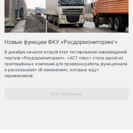
Логистика, грузы
Негабаритные и
опасные грузы
Безопасность и
страхование
Новые функции ФКУ «Росдормониторинг»
Таможня и ВЭД
В декабре начался второй этап тестирования нововведений
Склады и
портала «Росдормониторинг». «АСТ плюс» стала одной из
грузовые
приглашённых компании для проверки работы функционала
терминалы
и рассказывает об изменениях, которые ждут
Коммерческий
перевозчиков.
транспорт
Спецтехника
Все публикации
Автосервис,
запчасти, шины
Топливо, масла и
Дзен
автохимия