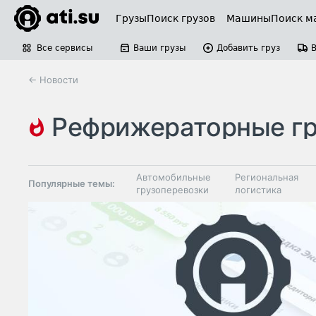
Грузы
Поиск грузов
Машины
Поиск м
Все сервисы
Ваши грузы
Добавить груз
← Новости
рефрижераторные грузоперево
тарифы на грузоперевозки
аналитика
Автомобильные
Региональная
Популярные темы:
грузоперевозки
логистика
Склады и
Таможня и ВЭД
грузовые
терминалы