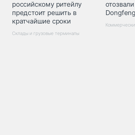
отозвали
российскому ритейлу
Dongfeng
предстоит решить в
кратчайшие сроки
Коммерчески
Склады и грузовые терминалы