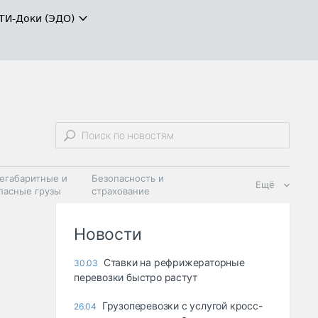
ТИ-Доки (ЭДО)
егабаритные и
Безопасность и
Ещё
пасные грузы
страхование
 масла и
Дзен
ия
Новости
Ставки на рефрижераторные
30.03
перевозки быстро растут
Грузоперевозки с услугой кросс-
26.04