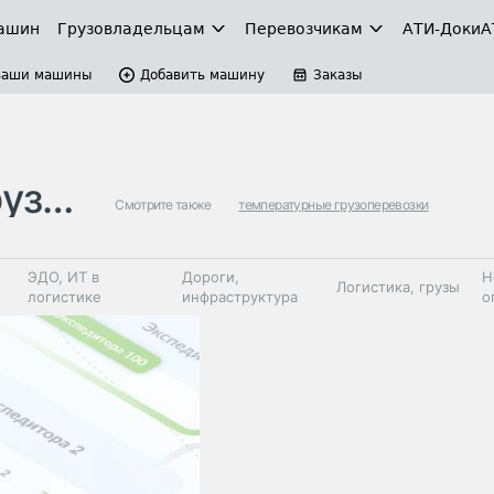
ашин
Грузовладельцам
Перевозчикам
АТИ-Доки
А
Ваши машины
Добавить машину
Заказы
зки
Смотрите также
температурные грузоперевозки
ЭДО, ИТ в
Дороги,
Н
Логистика, грузы
логистике
инфраструктура
о
Коммерческий
Автосервис,
Топливо,
Спецтехника
транспорт
запчасти, шины
автохим