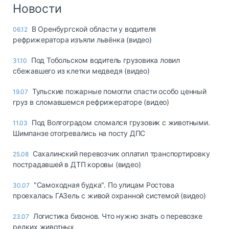
Логистика, грузы
Новости
Негабаритные и
В Оренбургской области у водителя
06.12
опасные грузы
рефрижератора изъяли львёнка (видео)
Безопасность и
страхование
Под Тобольском водитель грузовика ловил
31.10
сбежавшего из клетки медведя (видео)
Таможня и ВЭД
Тульские пожарные помогли спасти особо ценный
19.07
Склады и
груз в сломавшемся рефрижераторе (видео)
грузовые
терминалы
Под Волгоградом сломался грузовик с животными.
11.03
Коммерческий
Шимпанзе отогревались на посту ДПС
транспорт
Сахалинский перевозчик оплатил транспортировку
25.08
Спецтехника
пострадавшей в ДТП коровы (видео)
Автосервис,
"Самоходная будка". По улицам Ростова
30.07
запчасти, шины
проехалась ГАЗель с живой охранной системой (видео)
Топливо, масла и
Дзен
автохимия
Логистика бизонов. Что нужно знать о перевозке
23.07
редких животных