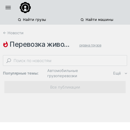
Найти грузы
Найти машины
← Новости
перевозка животных
охрана грузов
ростовская область
перевозка скота
Автомобильные
Популярные темы:
Ещё
грузоперевозки
Региональная
Все публикации
логистика
ЭДО, ИТ в
логистике
Дороги,
инфраструктура