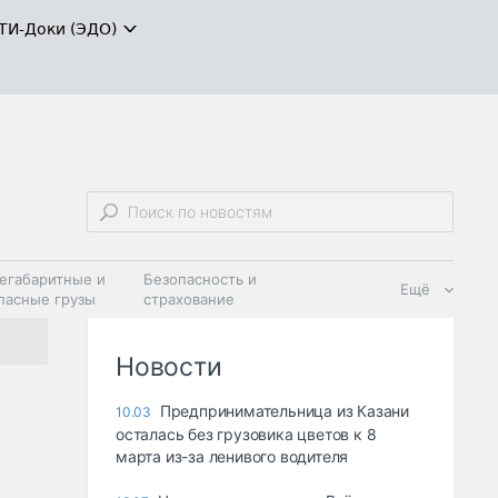
ТИ-Доки (ЭДО)
егабаритные и
Безопасность и
Ещё
пасные грузы
страхование
 масла и
Дзен
ия
Новости
Предпринимательница из Казани
10.03
осталась без грузовика цветов к 8
марта из-за ленивого водителя