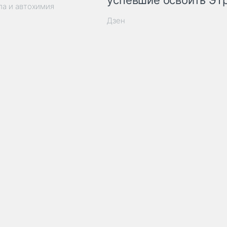
успевшие освоить ЭТ
ла и автохимия
Дзен