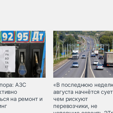
пора: АЗС
«В последнюю недел
ктивно
августа начнётся сует
ься на ремонт и
чем рискуют
инг
перевозчики, не