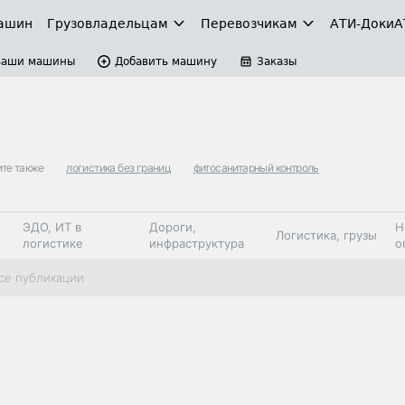
ашин
Грузовладельцам
Перевозчикам
АТИ-Доки
А
Ваши машины
Добавить машину
Заказы
те также
логистика без границ
фитосанитарный контроль
ЭДО, ИТ в
Дороги,
Н
Логистика, грузы
логистике
инфраструктура
о
Коммерческий
Автосервис,
Топливо,
се публикации
Спецтехника
транспорт
запчасти, шины
автохим