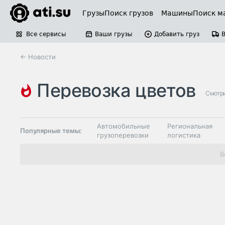
Грузы
Поиск грузов
Машины
Поиск м
Все сервисы
Ваши грузы
Добавить груз
← Новости
перевозка цветов
Смотри
автомобильные грузоперевозки
Автомобильные
Региональная
Популярные темы:
грузоперевозки
логистика
Склады и
В
Таможня и ВЭД
грузовые
терминалы