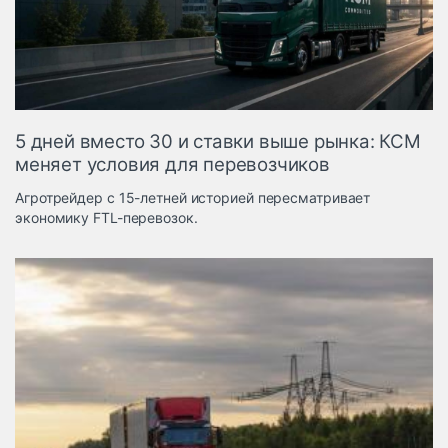
Логистика, грузы
Негабаритные и
опасные грузы
Безопасность и
страхование
5 дней вместо 30 и ставки выше рынка: КСМ
Таможня и ВЭД
меняет условия для перевозчиков
Склады и
Агротрейдер с 15-летней историей пересматривает
грузовые
экономику FTL-перевозок.
терминалы
Коммерческий
транспорт
Спецтехника
Автосервис,
запчасти, шины
Топливо, масла и
Дзен
автохимия