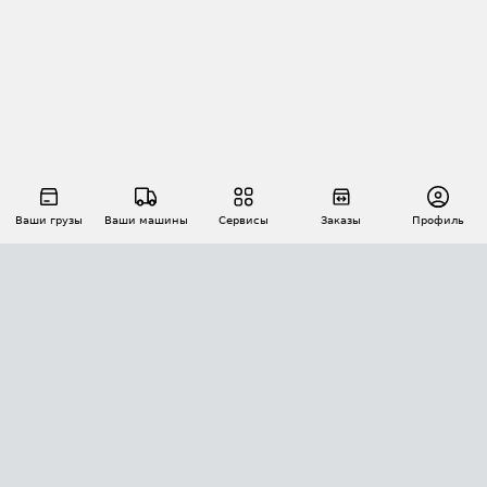
Ваши грузы
Ваши машины
Сервисы
Заказы
Профиль
АВТОМАТИЗАЦИЯ ПЕРЕВОЗОК
Площадки
Заказы
Торги
Тендеры
АТИ-Доки
GPS-мониторинг
АТИ Мессенджер
Цепочки грузов
API ATI.SU
ПОЛЕЗНОЕ