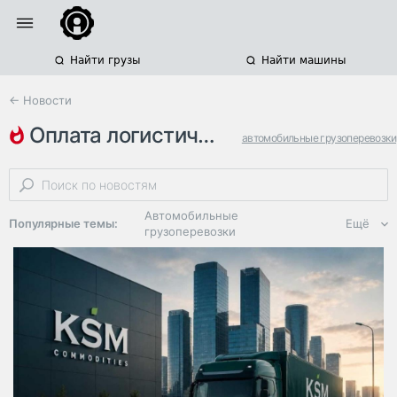
Найти грузы
Найти машины
← Новости
оплата логистических услуг
автомобильные грузоперевозки
мошенничество
перевозчики
Автомобильные
Популярные темы:
Ещё
грузоперевозки
Региональная
логистика
ЭДО, ИТ в
логистике
Дороги,
инфраструктура