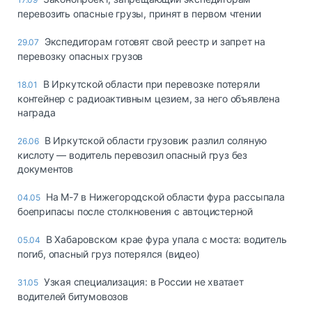
перевозить опасные грузы, принят в первом чтении
Экспедиторам готовят свой реестр и запрет на
29.07
перевозку опасных грузов
В Иркутской области при перевозке потеряли
18.01
контейнер с радиоактивным цезием, за него объявлена
награда
В Иркутской области грузовик разлил соляную
26.06
кислоту — водитель перевозил опасный груз без
документов
На М-7 в Нижегородской области фура рассыпала
04.05
боеприпасы после столкновения с автоцистерной
В Хабаровском крае фура упала с моста: водитель
05.04
погиб, опасный груз потерялся (видео)
Узкая специализация: в России не хватает
31.05
водителей битумовозов