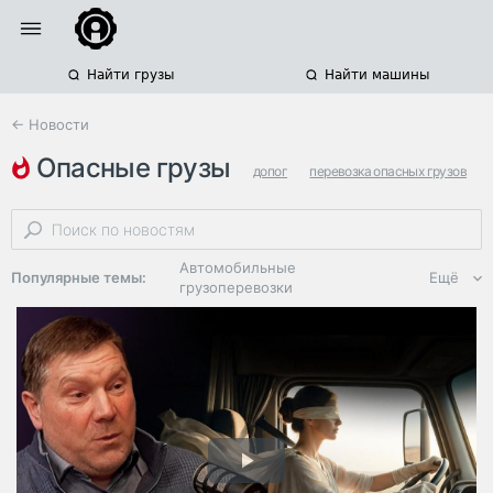
Найти грузы
Найти машины
← Новости
опасные грузы
допог
перевозка опасных грузов
законопроекты
Автомобильные
Популярные темы:
Ещё
грузоперевозки
Региональная
логистика
ЭДО, ИТ в
логистике
Дороги,
инфраструктура