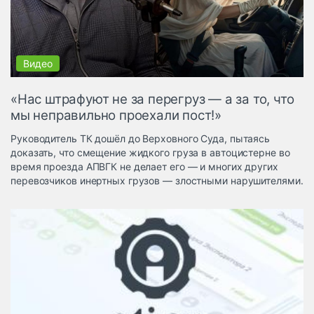
Логистика, грузы
Негабаритные и
опасные грузы
Безопасность и
страхование
«Нас штрафуют не за перегруз — а за то, что
Таможня и ВЭД
мы неправильно проехали пост!»
Склады и
Руководитель ТК дошёл до Верховного Суда, пытаясь
грузовые
доказать, что смещение жидкого груза в автоцистерне во
терминалы
время проезда АПВГК не делает его — и многих других
Коммерческий
перевозчиков инертных грузов — злостными нарушителями.
транспорт
Спецтехника
Автосервис,
запчасти, шины
Топливо, масла и
Дзен
автохимия