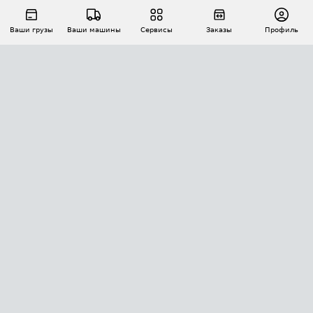
Ваши грузы
Ваши машины
Сервисы
Заказы
Профиль
АВТОМАТИЗАЦИЯ ПЕРЕВОЗОК
Площадки
Заказы
Торги
Тендеры
АТИ-Доки
GPS-мониторинг
АТИ Мессенджер
Цепочки грузов
API ATI.SU
ПОЛЕЗНОЕ
Расчет расстояний
БЕЗОПАСНОСТЬ
Академия ATI.SU
ATI.SU о безопасности
Звезды ATI.SU на вашем сайте
КОНТАКТЫ И ТАРИФЫ
Памятка по проверке контрагентов
Индекс ATI.SU FTL РФ
О системе ATI.SU
Светофор+
Средние ставки
ИНФОРМАЦИЯ
Контактная информация
Страхование