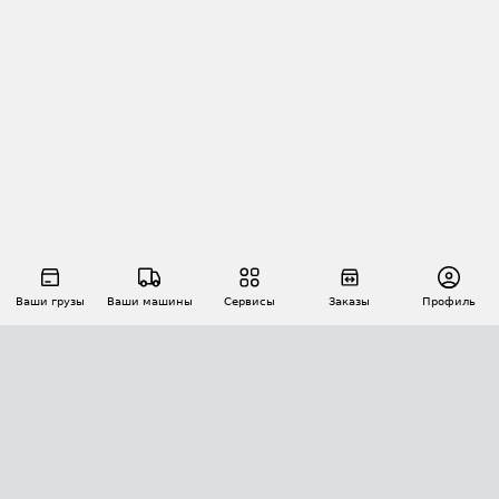
Ваши грузы
Ваши машины
Сервисы
Заказы
Профиль
АВТОМАТИЗАЦИЯ ПЕРЕВОЗОК
Площадки
Заказы
Торги
Тендеры
АТИ-Доки
GPS-мониторинг
АТИ Мессенджер
Цепочки грузов