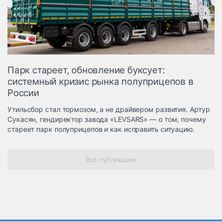
Логистика, грузы
Негабаритные и
опасные грузы
Безопасность и
страхование
Парк стареет, обновление буксует:
Таможня и ВЭД
системный кризис рынка полуприцепов в
России
Склады и
грузовые
Утильсбор стал тормозом, а не драйвером развития. Артур
терминалы
Сукасян, гендиректор завода «LEVSARS» — о том, почему
Коммерческий
стареет парк полуприцепов и как исправить ситуацию.
транспорт
Спецтехника
Все публикации
Автосервис,
запчасти, шины
Топливо, масла и
Дзен
автохимия