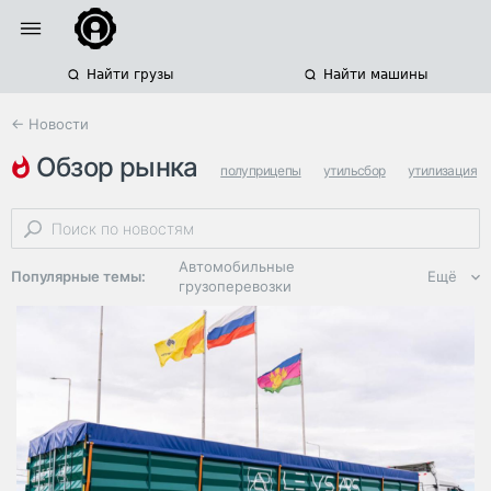
Найти грузы
Найти машины
← Новости
обзор рынка
полуприцепы
утильсбор
утилизация
Автомобильные
Популярные темы:
Ещё
грузоперевозки
Региональная
логистика
ЭДО, ИТ в
логистике
Дороги,
инфраструктура