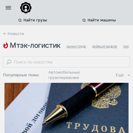
Найти грузы
Найти машины
← Новости
мтэк-логистик
рынок труда
дефицит кадров
пэк
Автомобильные
Популярные темы:
Ещё
грузоперевозки
Региональная
логистика
ЭДО, ИТ в
логистике
Дороги,
инфраструктура