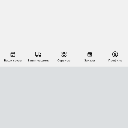
Ваши грузы
Ваши машины
Сервисы
Заказы
Профиль
АВТОМАТИЗАЦИЯ ПЕРЕВОЗОК
Площадки
Заказы
Торги
Тендеры
АТИ-Доки
GPS-мониторинг
АТИ Мессенджер
Цепочки грузов
API ATI.SU
ПОЛЕЗНОЕ