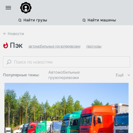
Найти грузы
Найти машины
← Новости
пэк
автомобильные грузоперевозки
прогнозы
тарифы на грузоперевозки
Автомобильные
Популярные темы:
Ещё
грузоперевозки
Региональная
логистика
ЭДО, ИТ в
логистике
Дороги,
инфраструктура