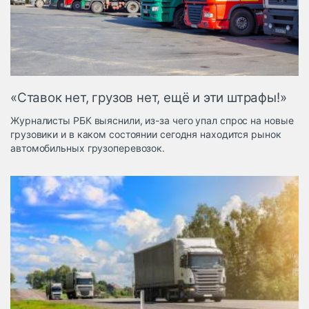
Логистика, грузы
Негабаритные и
опасные грузы
Безопасность и
страхование
«Ставок нет, грузов нет, ещё и эти штрафы!»
Таможня и ВЭД
Журналисты РБК выяснили, из-за чего упал спрос на новые
Склады и
грузовики и в каком состоянии сегодня находится рынок
грузовые
автомобильных грузоперевозок.
терминалы
Коммерческий
транспорт
Спецтехника
Автосервис,
запчасти, шины
Топливо, масла и
Дзен
автохимия