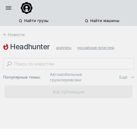
Найти грузы
Найти машины
← Новости
headhunter
зарплаты
российская логистика
трудоустройство
Автомобильные
Популярные темы:
Ещё
грузоперевозки
Региональная
Все публикации
логистика
ЭДО, ИТ в
логистике
Дороги,
инфраструктура