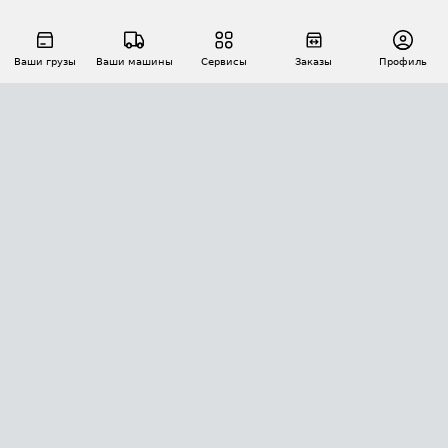
Ваши грузы
Ваши машины
Сервисы
Заказы
Профиль
АВТОМАТИЗАЦИЯ ПЕРЕВОЗОК
Площадки
Заказы
Торги
Тендеры
АТИ-Доки
GPS-мониторинг
АТИ Мессенджер
Цепочки грузов
API ATI.SU
ПОЛЕЗНОЕ
Расчет расстояний
БЕЗОПАСНОСТЬ
Академия ATI.SU
ATI.SU о безопасности
Звезды ATI.SU на вашем сайте
КОНТАКТЫ И ТАРИФЫ
Памятка по проверке контрагентов
Индекс ATI.SU FTL РФ
О системе ATI.SU
Светофор+
Средние ставки
ИНФОРМАЦИЯ