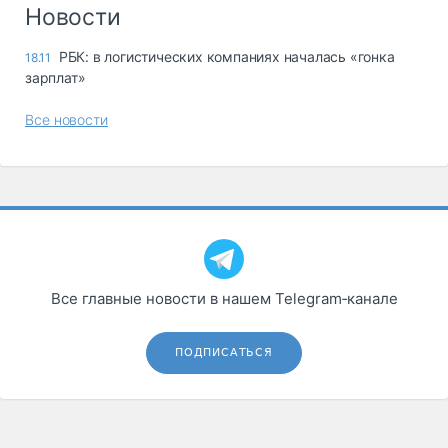
Логистика, грузы
Новости
Негабаритные и
РБК: в логистических компаниях началась «гонка
18.11
опасные грузы
зарплат»
Безопасность и
страхование
Все новости
Таможня и ВЭД
Склады и
грузовые
терминалы
Коммерческий
транспорт
Все главные новости в нашем Telegram‑канале
Спецтехника
Автосервис,
ПОДПИСАТЬСЯ
запчасти, шины
Топливо, масла и
Дзен
автохимия