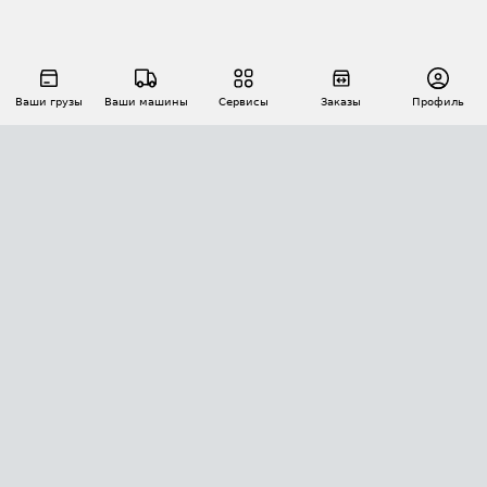
Ваши грузы
Ваши машины
Сервисы
Заказы
Профиль
АВТОМАТИЗАЦИЯ ПЕРЕВОЗОК
Площадки
Заказы
Торги
Тендеры
АТИ-Доки
GPS-мониторинг
АТИ Мессенджер
Цепочки грузов
API ATI.SU
ПОЛЕЗНОЕ
Расчет расстояний
БЕЗОПАСНОСТЬ
Академия ATI.SU
ATI.SU о безопасности
Звезды ATI.SU на вашем сайте
КОНТАКТЫ И ТАРИФЫ
Памятка по проверке контрагентов
Индекс ATI.SU FTL РФ