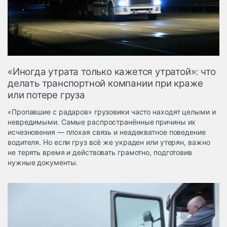
Логистика, грузы
Негабаритные и
опасные грузы
Безопасность и
страхование
«Иногда утрата только кажется утратой»: что
Таможня и ВЭД
делать транспортной компании при краже
или потере груза
Склады и
грузовые
«Пропавшие с радаров» грузовики часто находят целыми и
терминалы
невредимыми. Самые распространённые причины их
Коммерческий
исчезновения — плохая связь и неадекватное поведение
транспорт
водителя. Но если груз всё же украден или утерян, важно
не терять время и действовать грамотно, подготовив
Спецтехника
нужные документы.
Автосервис,
запчасти, шины
Топливо, масла и
Дзен
автохимия