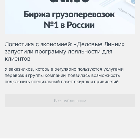
Логистика, грузы
Негабаритные и
опасные грузы
Безопасность и
страхование
Логистика с экономией: «Деловые Линии»
Таможня и ВЭД
запустили программу лояльности для
клиентов
Склады и
грузовые
У заказчиков, которые регулярно пользуются услугами
терминалы
перевозки группы компаний, появилась возможность
Коммерческий
подключить специальный пакет скидок и привилегий.
транспорт
Спецтехника
Все публикации
Автосервис,
запчасти, шины
Топливо, масла и
Дзен
автохимия