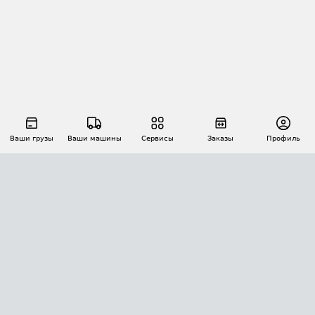
Ваши грузы
Ваши машины
Сервисы
Заказы
Профиль
АВТОМАТИЗАЦИЯ ПЕРЕВОЗОК
Площадки
Заказы
Торги
Тендеры
АТИ-Доки
GPS-мониторинг
АТИ Мессенджер
Цепочки грузов
API ATI.SU
ПОЛЕЗНОЕ