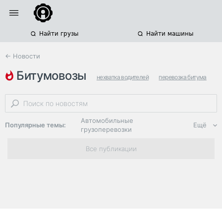
Найти грузы
Найти машины
← Новости
битумовозы
нехватка водителей
перевозка битума
опасные грузы
Автомобильные
Популярные темы:
Ещё
грузоперевозки
Региональная
Все публикации
логистика
ЭДО, ИТ в
логистике
Дороги,
инфраструктура