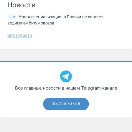
Логистика, грузы
Новости
Негабаритные и
Узкая специализация: в России не хватает
31.05
опасные грузы
водителей битумовозов
Безопасность и
страхование
Все новости
Таможня и ВЭД
Склады и
грузовые
терминалы
Коммерческий
транспорт
Все главные новости в нашем Telegram‑канале
Спецтехника
Автосервис,
ПОДПИСАТЬСЯ
запчасти, шины
Топливо, масла и
Дзен
автохимия