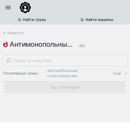
Найти грузы
Найти машины
← Новости
антимонопольные органы
фас
перевозка продуктов питания
тарифы на грузоперевозки
Автомобильные
Популярные темы:
Ещё
грузоперевозки
Региональная
Все публикации
логистика
ЭДО, ИТ в
логистике
Дороги,
инфраструктура