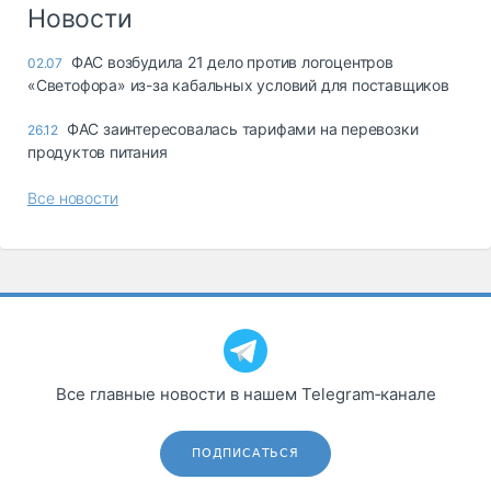
Логистика, грузы
Новости
Негабаритные и
ФАС возбудила 21 дело против логоцентров
02.07
опасные грузы
«Светофора» из-за кабальных условий для поставщиков
Безопасность и
страхование
ФАС заинтересовалась тарифами на перевозки
26.12
продуктов питания
Таможня и ВЭД
Все новости
Склады и
грузовые
терминалы
Коммерческий
транспорт
Спецтехника
Автосервис,
Все главные новости в нашем Telegram‑канале
запчасти, шины
Топливо, масла и
Дзен
автохимия
ПОДПИСАТЬСЯ