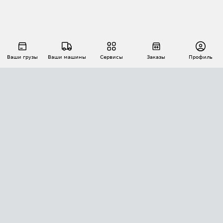
Ваши грузы
Ваши машины
Сервисы
Заказы
Профиль
АВТОМАТИЗАЦИЯ ПЕРЕВОЗОК
Площадки
Заказы
Торги
Тендеры
АТИ-Доки
GPS-мониторинг
АТИ Мессенджер
Цепочки грузов
API ATI.SU
ПОЛЕЗНОЕ
Расчет расстояний
БЕЗОПАСНОСТЬ
Академия ATI.SU
ATI.SU о безопасности
Звезды ATI.SU на вашем сайте
КОНТАКТЫ И ТАРИФЫ