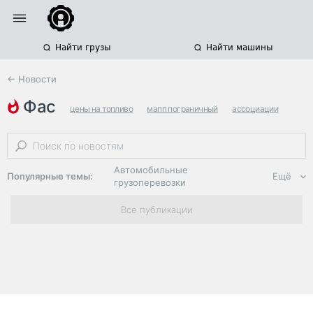
Найти грузы
Найти машины
← Новости
фас
цены на топливо
мапп пограничный
ассоциации
Автомобильные
Популярные темы:
Ещё
грузоперевозки
Региональная
Все публикации
логистика
ЭДО, ИТ в
логистике
Дороги,
инфраструктура