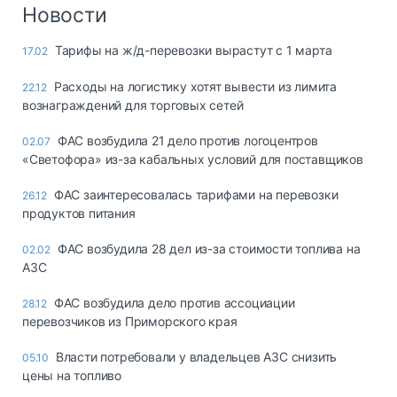
Логистика, грузы
Новости
Негабаритные и
Тарифы на ж/д-перевозки вырастут с 1 марта
17.02
опасные грузы
Безопасность и
Расходы на логистику хотят вывести из лимита
22.12
страхование
вознаграждений для торговых сетей
Таможня и ВЭД
ФАС возбудила 21 дело против логоцентров
02.07
«Светофора» из-за кабальных условий для поставщиков
Склады и
грузовые
ФАС заинтересовалась тарифами на перевозки
26.12
терминалы
продуктов питания
Коммерческий
транспорт
ФАС возбудила 28 дел из-за стоимости топлива на
02.02
АЗС
Спецтехника
ФАС возбудила дело против ассоциации
28.12
Автосервис,
перевозчиков из Приморского края
запчасти, шины
Топливо, масла и
Власти потребовали у владельцев АЗС снизить
05.10
Дзен
автохимия
цены на топливо