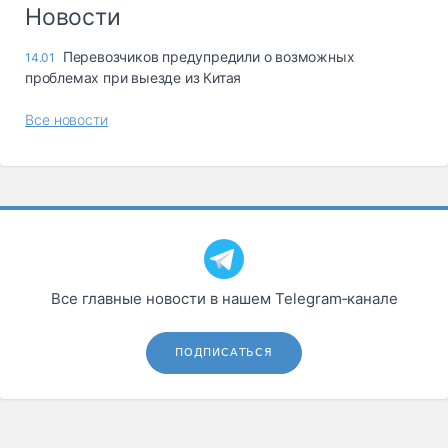
Логистика, грузы
Новости
Негабаритные и
Перевозчиков предупредили о возможных
14.01
опасные грузы
проблемах при выезде из Китая
Безопасность и
страхование
Все новости
Таможня и ВЭД
Склады и
грузовые
терминалы
Коммерческий
транспорт
Все главные новости в нашем Telegram‑канале
Спецтехника
Автосервис,
ПОДПИСАТЬСЯ
запчасти, шины
Топливо, масла и
Дзен
автохимия