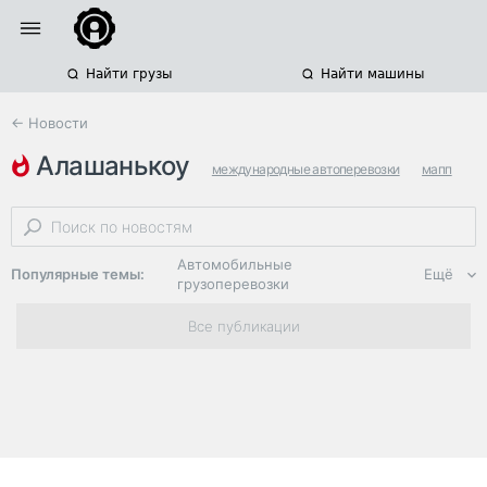
Найти грузы
Найти машины
← Новости
алашанькоу
международные автоперевозки
мапп
маньчжурия
Автомобильные
Популярные темы:
Ещё
грузоперевозки
Региональная
Все публикации
логистика
ЭДО, ИТ в
логистике
Дороги,
инфраструктура