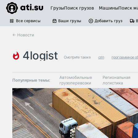
Грузы
Поиск грузов
Машины
Поиск м
Все сервисы
Ваши грузы
Добавить груз
← Новости
4logist
Смотрите также
crm
программное о
Автомобильные
Региональная
Популярные темы:
грузоперевозки
логистика
Склады и
Таможня и ВЭД
грузовые
терминалы