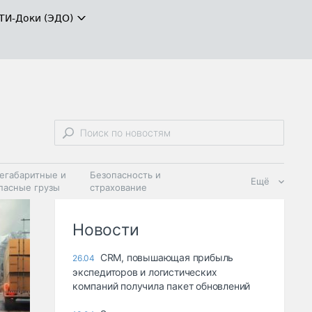
ТИ-Доки (ЭДО)
егабаритные и
Безопасность и
Ещё
пасные грузы
страхование
 масла и
Дзен
ия
Новости
CRM, повышающая прибыль
26.04
экспедиторов и логистических
компаний получила пакет обновлений