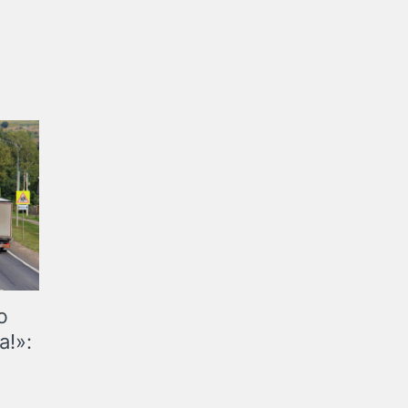
ю
а!»: