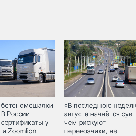
 бетономешалки
«В последнюю недел
 В России
августа начнётся сует
 сертификаты у
чем рискуют
 и Zoomlion
перевозчики, не