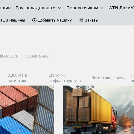
ашин
Грузовладельцам
Перевозчикам
АТИ-Доки
А
Ваши машины
Добавить машину
Заказы
беспечение
ит в логистике
ЭДО, ИТ в
Дороги,
Н
Логистика, грузы
логистике
инфраструктура
о
Коммерческий
Автосервис,
Топливо,
Спецтехника
транспорт
запчасти, шины
автохим