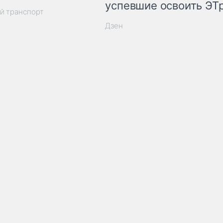
успевшие освоить ЭТ
й транспорт
Дзен