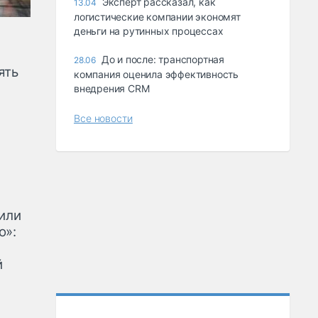
Эксперт рассказал, как
13.04
логистические компании экономят
деньги на рутинных процессах
До и после: транспортная
28.06
ять
компания оценила эффективность
внедрения CRM
Все новости
дили
о»:
й