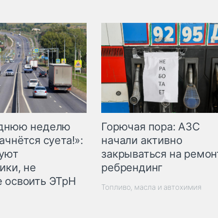
Горючая пора: АЗС
еднюю неделю
начали активно
ачнётся суета!»:
закрываться на ремон
куют
ребрендинг
ики, не
 освоить ЭТрН
Топливо, масла и автохимия