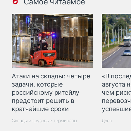
Самое читаемое
Атаки на склады: четыре
«В посл
задачи, которые
августа н
российскому ритейлу
чем рис
предстоит решить в
перевозч
кратчайшие сроки
успевшие
Склады и грузовые терминалы
Дзен