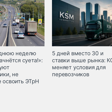
еднюю неделю
5 дней вместо 30 и
ачнётся суета!»:
ставки выше рынка: 
куют
меняет условия для
ики, не
перевозчиков
 освоить ЭТрН