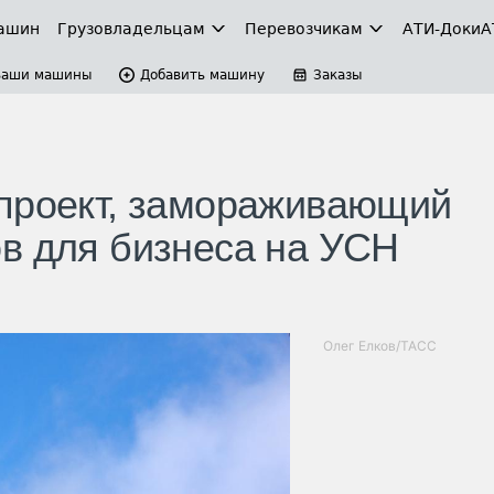
ашин
Грузовладельцам
Перевозчикам
АТИ-Доки
А
Ваши машины
Добавить машину
Заказы
опроект, замораживающий
в для бизнеса на УСН
Олег Елков/ТАСС