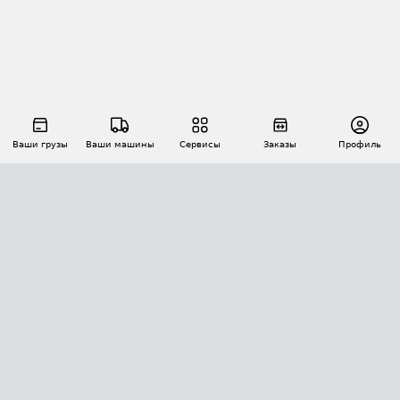
Ваши грузы
Ваши машины
Сервисы
Заказы
Профиль
АВТОМАТИЗАЦИЯ ПЕРЕВОЗОК
Площадки
Заказы
Торги
Тендеры
АТИ-Доки
GPS-мониторинг
АТИ Мессенджер
Цепочки грузов
API ATI.SU
ПОЛЕЗНОЕ
Расчет расстояний
БЕЗОПАСНОСТЬ