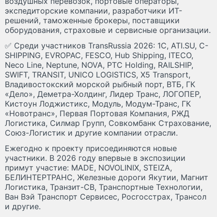
воздушных перевозок, портовые операторы,
экспедиторские компании, разработчики ИТ-
решений, таможенные брокеры, поставщики
оборудования, страховые и сервисные организации.
✅ Среди участников TransRussia 2026: 1C, ATI.SU, C-
SHIPPING, EVROPAC, FESCO, Hub Shipping, ITECO,
Neco Line, Neptune, NOVA, PTC Holding, RAILSHIP,
SWIFT, TRANSIT, UNICO LOGISTICS, X5 Transport,
Владивостокский морской рыбный порт, ВТБ, ГК
«Дело», Деметра-Холдинг, Лидер Транс, ЛОГОПЕР,
Кистоун Лоджистикс, Модуль, Модум-Транс, ГК
«Новотранс», Первая Портовая Компания, РЖД
Логистика, Силмар Групп, Совкомбанк Страхование,
Союз-Логистик и другие компании отрасли.
Ежегодно к проекту присоединяются новые
участники. В 2026 году впервые в экспозиции
примут участие: MADE, NOVOLINIX, STEIZA,
БЕЛИНТЕРТРАНС, Железные дороги Якутии, Магнит
Логистика, Транзит-СВ, Транспортные Технологии,
Ван Вэй Транспорт Сервисес, Росгосстрах, Трансол
и другие.