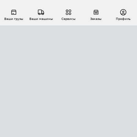
Ваши грузы
Ваши машины
Сервисы
Заказы
Профиль
АВТОМАТИЗАЦИЯ ПЕРЕВОЗОК
Площадки
Заказы
Торги
Тендеры
АТИ-Доки
GPS-мониторинг
АТИ Мессенджер
Цепочки грузов
API ATI.SU
ПОЛЕЗНОЕ
Расчет расстояний
БЕЗОПАСНОСТЬ
Академия ATI.SU
ATI.SU о безопасности
Звезды ATI.SU на вашем сайте
КОНТАКТЫ И ТАРИФЫ
Памятка по проверке контрагентов
Индекс ATI.SU FTL РФ
О системе ATI.SU
Светофор+
Средние ставки
ИНФОРМАЦИЯ