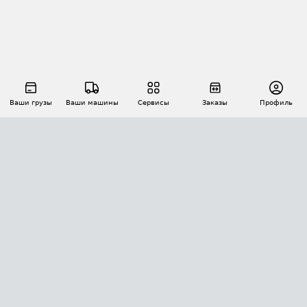
Ваши грузы
Ваши машины
Сервисы
Заказы
Профиль
АВТОМАТИЗАЦИЯ ПЕРЕВОЗОК
Площадки
Заказы
Торги
Тендеры
АТИ-Доки
GPS-мониторинг
АТИ Мессенджер
Цепочки грузов
API ATI.SU
ПОЛЕЗНОЕ
Расчет расстояний
БЕЗОПАСНОСТЬ
Академия ATI.SU