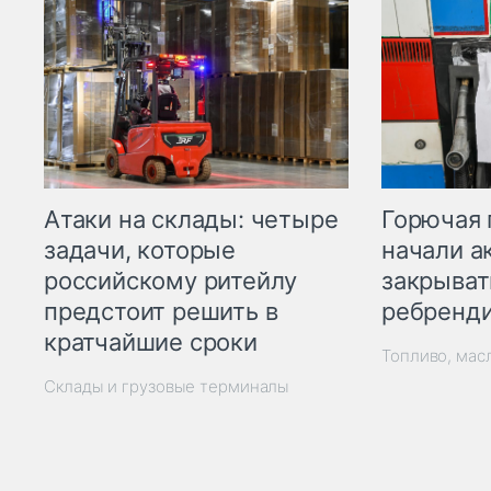
Горючая 
Атаки на склады: четыре
начали а
задачи, которые
закрыват
российскому ритейлу
ребренд
предстоит решить в
кратчайшие сроки
Топливо, мас
Склады и грузовые терминалы