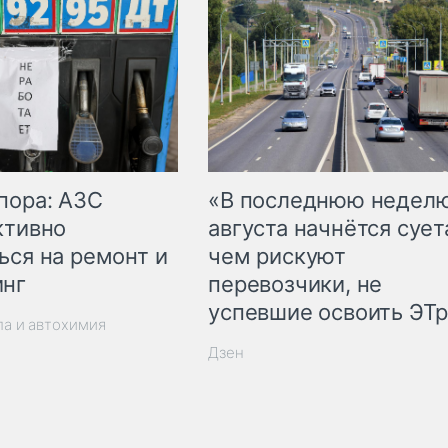
пора: АЗС
«В последнюю недел
ктивно
августа начнётся суета
ься на ремонт и
чем рискуют
инг
перевозчики, не
успевшие освоить ЭТ
ла и автохимия
Дзен