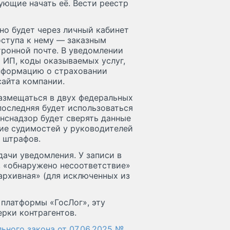
ющие начать её. Вести реестр
но будет через личный кабинет
оступа к нему — заказным
тронной почте. В уведомлении
 ИП, коды оказываемых услуг,
информацию о страховании
сайта компании.
азмещаться в двух федеральных
оследняя будет использоваться
нснадзор будет сверять данные
чие судимостей у руководителей
х штрафов.
дачи уведомления. У записи в
, «обнаружено несоответствие»
«архивная» (для исключенных из
 платформы «ГосЛог», эту
рки контрагентов.
ального закона от 07.06.2025 №