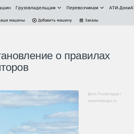
ашин
Грузовладельцам
Перевозчикам
АТИ-Доки
А
Ваши машины
Добавить машину
Заказы
ановление о правилах
иторов
фото: Росавтодор /
rosavtodor.gov.ru