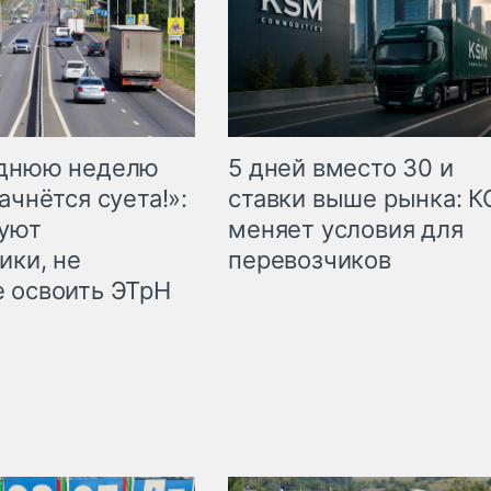
еднюю неделю
5 дней вместо 30 и
ачнётся суета!»:
ставки выше рынка: 
куют
меняет условия для
ики, не
перевозчиков
 освоить ЭТрН