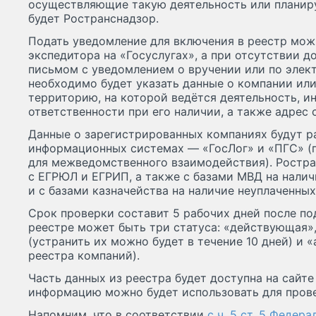
осуществляющие такую деятельность или планиру
будет Ространснадзор.
Подать уведомление для включения в реестр мож
экспедитора на «Госуслугах», а при отсутствии д
письмом с уведомлением о вручении или по элек
необходимо будет указать данные о компании или
территорию, на которой ведётся деятельность, 
ответственности при его наличии, а также адрес 
Данные о зарегистрированных компаниях будут р
информационных системах — «ГосЛог» и «ПГС» (п
для межведомственного взаимодействия). Ростра
с ЕГРЮЛ и ЕГРИП, а также с базами МВД на нали
и с базами казначейства на наличие неуплаченны
Срок проверки составит 5 рабочих дней после по
реестре может быть три статуса: «действующая»
(устранить их можно будет в течение 10 дней) и 
реестра компаний).
Часть данных из реестра будет доступна на сайте
информацию можно будет использовать для прове
Напомним, что в соответствии
с ч. 5 ст. 5 Федер