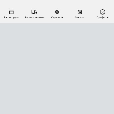
Ваши грузы
Ваши машины
Сервисы
Заказы
Профиль
АВТОМАТИЗАЦИЯ ПЕРЕВОЗОК
Площадки
Заказы
Торги
Тендеры
АТИ-Доки
GPS-мониторинг
АТИ Мессенджер
Цепочки грузов
API ATI.SU
ПОЛЕЗНОЕ
Расчет расстояний
БЕЗОПАСНОСТЬ
Академия ATI.SU
ATI.SU о безопасности
Звезды ATI.SU на вашем сайте
КОНТАКТЫ И ТАРИФЫ
Памятка по проверке контрагентов
Индекс ATI.SU FTL РФ
О системе ATI.SU
Светофор+
Средние ставки
ИНФОРМАЦИЯ