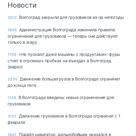
Логистика, грузы
Новости
Негабаритные и
Волгоград закрыли для грузовиков из-за непогоды
19.02
опасные грузы
Безопасность и
Администрация Волгограда изменила правила
18.06
страхование
ограничений для грузовиков — теперь они действуют
только в жару
Таможня и ВЭД
«Не пускают даже машины с продуктами»: фуры
17.06
Склады и
стоят в огромных пробках на въездах в Волгоград
грузовые
(видео)
терминалы
Коммерческий
Движение большегрузов в Волгограде ограничат
23.05
транспорт
до конца лета
Спецтехника
В Волгограде введены новые ограничения для
11.06
грузовиков
Автосервис,
запчасти, шины
Движение грузовиков в Волгограде ограничат с 1
31.01
Топливо, масла и
февраля
Дзен
автохимия
Подвёл навигатор: дальнобойщик оказался в
16.01