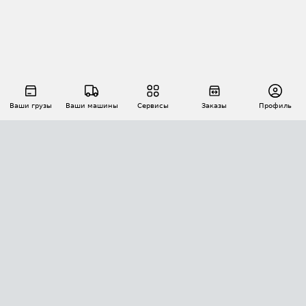
Ваши грузы
Ваши машины
Сервисы
Заказы
Профиль
АВТОМАТИЗАЦИЯ ПЕРЕВОЗОК
Площадки
Заказы
Торги
Тендеры
АТИ-Доки
GPS-мониторинг
АТИ Мессенджер
Цепочки грузов
API ATI.SU
ПОЛЕЗНОЕ
Расчет расстояний
БЕЗОПАСНОСТЬ