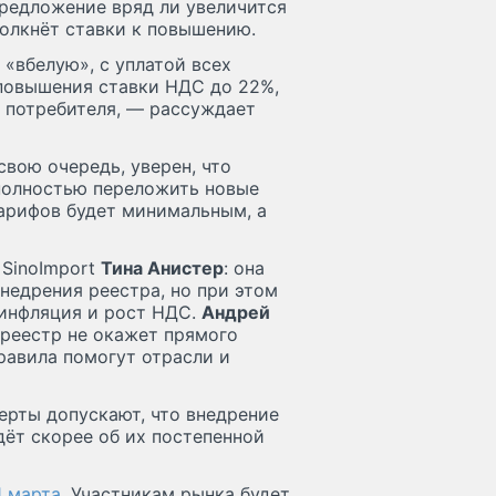
предложение вряд ли увеличится
толкнёт ставки к повышению.
 «вбелую», с уплатой всех
 повышения ставки НДС до 22%,
о потребителя, — рассуждает
 свою очередь, уверен, что
полностью переложить новые
тарифов будет минимальным, а
 SinoImport
Тина Анистер
: она
недрения реестра, но при этом
 инфляция и рост НДС.
Андрей
 реестр не окажет прямого
равила помогут отрасли и
рты допускают, что внедрение
дёт скорее об их постепенной
1 марта
. Участникам рынка будет