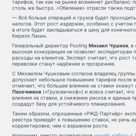
тарифов, так как на рынке возникнет дисбаланс: 
столь же быстро. «Обеление» отрасли также под
— Всё больше операций и грузов будет проходить
налогов. Этот рост издержек, особенно с учетом
в итоге будет закладываться в цену для конечног
Кирилл Лахин.
Генеральный директор Pooling
Михаил Чушков
, в
высокая конкуренция не позволит экспедиторам 
расходы на клиентов. Эксперт считает, что рост 
перевозки станут надёжнее и прозрачнее.
С Михаилом Чушковым согласна владелец группы
допускает небольшое повышение тарифов после в
отмечает, что бо́льшее влияние на ставки окажут
Пасечников
(«Грузовичкоф») и вовсе считает, что
влияния на ставки, а снижение рисков и единые п
создадут базу для устойчивого планирования.
Таким образом, опрошенные «РЖД-Партнёр» экспе
реестра приведёт к повышению ставок, но речь и
корректировке, чем о взрывном росте.
Напомним, реестр экспедиторов
начнёт работу с 