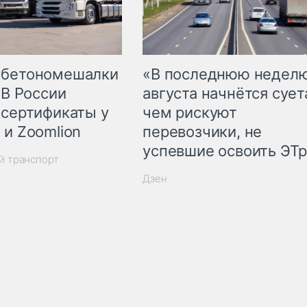
 бетономешалки
«В последнюю недел
 В России
августа начнётся суета
 сертификаты у
чем рискуют
 и Zoomlion
перевозчики, не
успевшие освоить ЭТ
й транспорт
Дзен