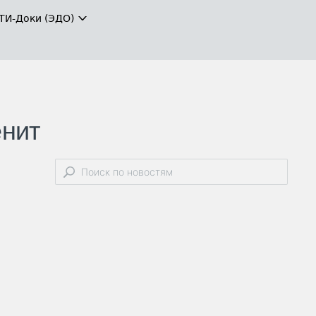
ТИ-Доки (ЭДО)
енит