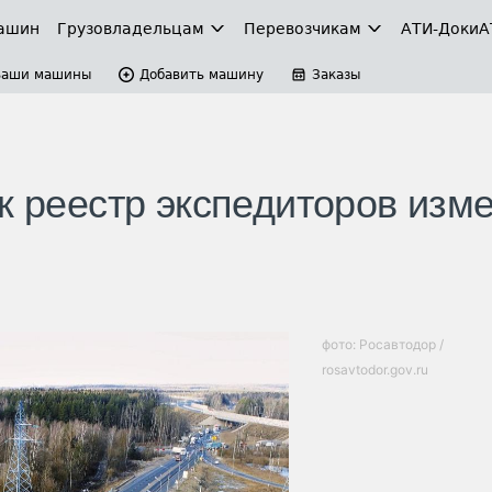
ашин
Грузовладельцам
Перевозчикам
АТИ-Доки
А
Ваши машины
Добавить машину
Заказы
к реестр экспедиторов изм
фото: Росавтодор /
rosavtodor.gov.ru