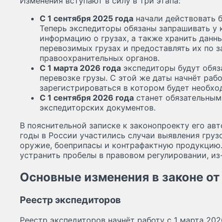
Изменения вступают в силу в три этапа:
С 1 сентября 2025 года
начали действовать б
Теперь экспедиторы обязаны запрашивать у 
информацию о грузах, а также хранить данн
перевозимых грузах и предоставлять их по 
правоохранительных органов.
С 1 марта 2026 года
экспедиторы будут обяз
перевозке грузы. С этой же даты начнёт раб
зарегистрироваться в котором будет необход
С 1 сентября 2026 года
станет обязательным
экспедиторских документов.
В пояснительной записке к законопроекту его авт
годы в России участились случаи выявления груз
оружие, боеприпасы и контрафактную продукцию.
устранить пробелы в правовом регулировании, из
Основные изменения в законе от
Реестр экспедиторов
Реестр экспедиторов начнёт работу с 1 марта 202