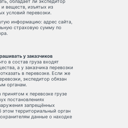
ать, обладает ли экспедитор
и веществ, изъятых из
ых условий перевозки.
угую информацию: адрес сайта,
альную страховую сумму по
ора.
рашивать у заказчиков
что в состав груза входят
ества, а у заказчика перевозки
отказать в перевозке. Если же
еревозки, экспедитор обязан
ым органам.
 принятом к перевозке грузе
вух постановлениях
бнаружения запрещённых
б этом территориальный орган
оохранителям данные о находке