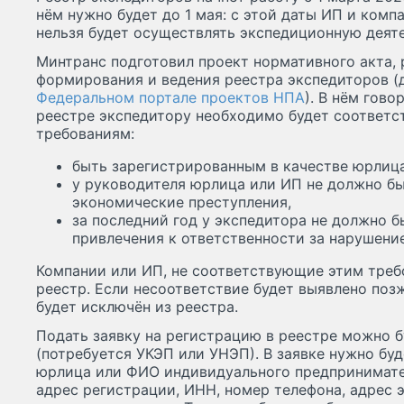
нём нужно будет до 1 мая: с этой даты ИП и комп
нельзя будет осуществлять экспедиционную деят
Минтранс подготовил проект нормативного акта,
формирования и ведения реестра экспедиторов 
Федеральном портале проектов НПА
). В нём гово
реестре экспедитору необходимо будет соответ
требованиям:
быть зарегистрированным в качестве юрлица
у руководителя юрлица или ИП не должно б
экономические преступления,
за последний год у экспедитора не должно б
привлечения к ответственности за нарушени
Компании или ИП, не соответствующие этим треб
реестр. Если несоответствие будет выявлено поз
будет исключён из реестра.
Подать заявку на регистрацию в реестре можно б
(потребуется УКЭП или УНЭП). В заявке нужно бу
юрлица или ФИО индивидуального предпринимате
адрес регистрации, ИНН, номер телефона, адрес 