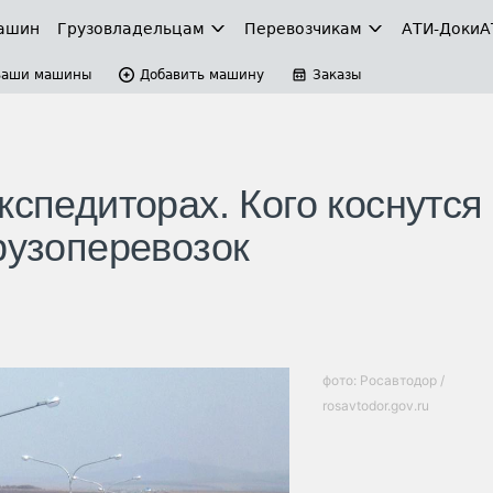
ашин
Грузовладельцам
Перевозчикам
АТИ-Доки
А
Ваши машины
Добавить машину
Заказы
кспедиторах. Кого коснутся
рузоперевозок
фото: Росавтодор /
rosavtodor.gov.ru