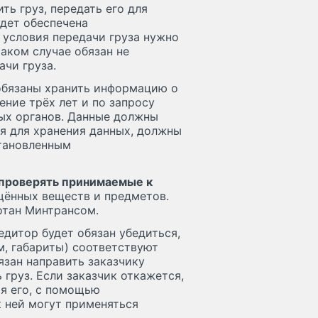
ь груз, передать его для
дет обеспечена
 условия передачи груза нужно
аком случае обязан не
чи груза.
 обязаны хранить информацию о
ение трёх лет и по запросу
ых органов. Данные должны
ся для хранения данных, должны
становленным
 проверять принимаемые к
щённых веществ и предметов.
тан Минтрансом.
едитор будет обязан убедиться,
м, габариты) соответствуют
язан направить заказчику
груз. Если заказчик откажется,
ая его, с помощью
к ней могут применяться