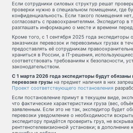
Если сотрудники силовых структур решат проверит
проверки нужно в специальном помещении, где бу
конфиденциальность. Если такого помещения нет,
согласовать с правоохранителями. Экспедитор в т
разглашать информацию о месте и времени переда
Кроме того, с 1 сентября 2025 года экспедиторы
заказчиках перевозок и перевозимых грузах в теч
предоставлять её сотрудникам правоохранительн
храниться в России, а IT-решения, использующие
соответствовать требованиям к безопасности, у
законодательством.
С 1 марта 2026 года экспедиторы будут обязаны
перевозке грузы
на предмет наличия в них запре
Проект соответствующего постановления
разрабо
Если постановление примут в текущем виде, эксп
что фактические характеристики груза (вес, объё
заявленным. Если это не так, экспедитор будет об
перевозки уведомление о необходимости вскрыть 
экспедитору придётся проверить груз, не вскрыв
рентгенотелевизионной установки; в дополнение 