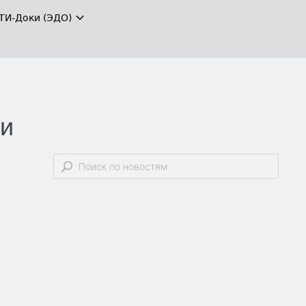
ТИ-Доки (ЭДО)
 и