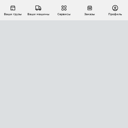
Ваши грузы
Ваши машины
Сервисы
Заказы
Профиль
АВТОМАТИЗАЦИЯ ПЕРЕВОЗОК
Площадки
Заказы
Торги
Тендеры
АТИ-Доки
GPS-мониторинг
АТИ Мессенджер
Цепочки грузов
API ATI.SU
ПОЛЕЗНОЕ
Расчет расстояний
БЕЗОПАСНОСТЬ
Академия ATI.SU
ATI.SU о безопасности
Звезды ATI.SU на вашем сайте
КОНТАКТЫ И ТАРИФЫ
Памятка по проверке контрагентов
Индекс ATI.SU FTL РФ
О системе ATI.SU
Светофор+
Средние ставки
ИНФОРМАЦИЯ
Контактная информация