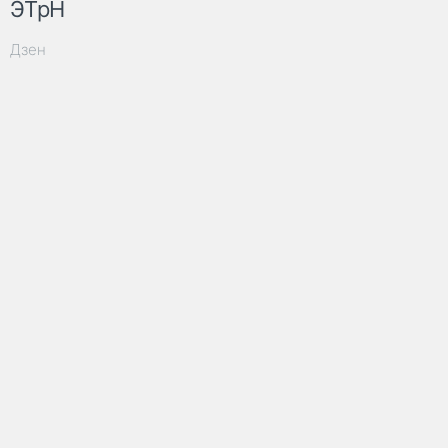
ЭТрН
Дзен