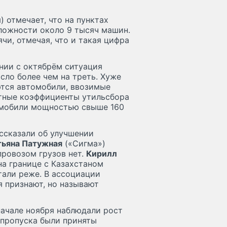
 отмечает, что на пунктах
ложности около 9 тысяч машин.
чи, отмечая, что и такая цифра
ении с октябрём ситуация
сло более чем на треть. Хуже
яются автомобили, ввозимые
отные коэффициенты утильсбора
томобили мощностью свыше 160
ссказали об улучшении
тьяна Патужная
(«Сигма»)
провозом грузов нет.
Кирилл
на границе с Казахстаном
тали реже. В ассоциации
 признают, но называют
начале ноября наблюдали рост
 пропуска были приняты