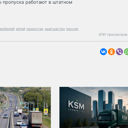
ы пропуска работают в штатном
омобилей
китай
казахстан
кыргызстан
россия
6181 просмотров