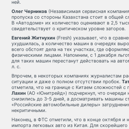
ней.
Олег Черников
(Независимая сервисная компания)
пропуска со стороны Казахстана стоит в общей с
В «Автодоме» их количество оценивают в 2,5 тыся
свидетельствует о критическом уровне заторов.
Евгений Житнухин
(Fresh) указывает, что в сравн
ухудшилась, а количество машин в очередях выро
всего обстоят дела на тех участках, где оформл
физическими лицами. Напомним, с 1 декабря льг
для таких машин перестанут действовать на ав
л. с.
Впрочем, в некоторых компаниях журналистам ра
ситуации и даже о полном отсутствии пробок.
Та
отметила, что на границе с Китаем сложностей с 
Лахин
(АО «Юнитрейд») подчеркнул, что очереди 
снизились до 3-5 дней, а досматривать машины с
«Российские автомобильные дилеры» затруднения
некритичными.
Наконец, в ФТС отметили, что в конце октября и 
импорта легковых авто из Китая. Для скорейшего