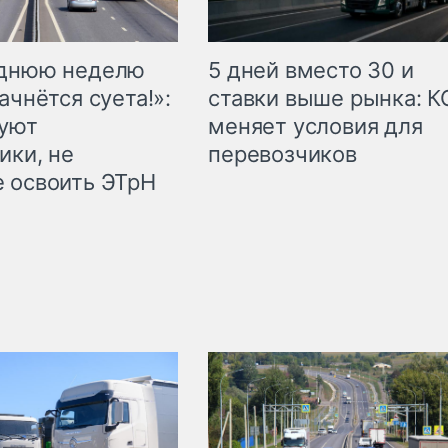
еднюю неделю
5 дней вместо 30 и
ачнётся суета!»:
ставки выше рынка: 
куют
меняет условия для
ики, не
перевозчиков
 освоить ЭТрН