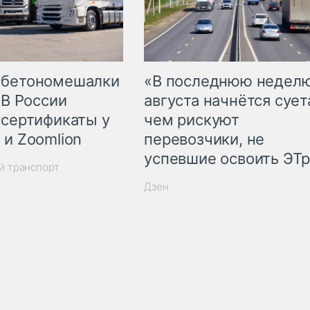
 бетономешалки
«В последнюю недел
 В России
августа начнётся суета
 сертификаты у
чем рискуют
 и Zoomlion
перевозчики, не
успевшие освоить ЭТ
й транспорт
Дзен