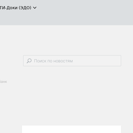
ТИ-Доки (ЭДО)
банк