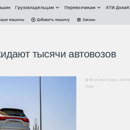
ашин
Грузовладельцам
Перевозчикам
АТИ-Доки
А
Ваши машины
Добавить машину
Заказы
жидают тысячи автовозов
© Вячеслав Палес / Фото
Лори