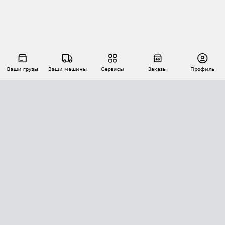
Ваши грузы
Ваши машины
Сервисы
Заказы
Профиль
АВТОМАТИЗАЦИЯ ПЕРЕВОЗОК
Площадки
Заказы
Торги
Тендеры
АТИ-Доки
GPS-мониторинг
АТИ Мессенджер
Цепочки грузов
API ATI.SU
ПОЛЕЗНОЕ
Расчет расстояний
БЕЗОПАСНОСТЬ
Академия ATI.SU