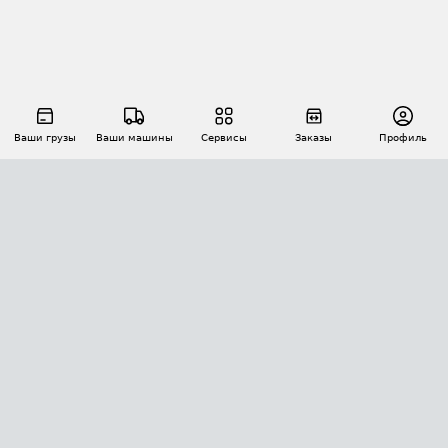
Ваши грузы
Ваши машины
Сервисы
Заказы
Профиль
АВТОМАТИЗАЦИЯ ПЕРЕВОЗОК
Площадки
Заказы
Торги
Тендеры
АТИ-Доки
GPS-мониторинг
АТИ Мессенджер
Цепочки грузов
API ATI.SU
ПОЛЕЗНОЕ
Расчет расстояний
БЕЗОПАСНОСТЬ
Академия ATI.SU