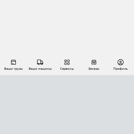
Ваши грузы
Ваши машины
Сервисы
Заказы
Профиль
АВТОМАТИЗАЦИЯ ПЕРЕВОЗОК
Площадки
Заказы
Торги
Тендеры
АТИ-Доки
GPS-мониторинг
АТИ Мессенджер
Цепочки грузов
API ATI.SU