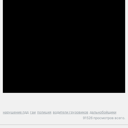
нарушение пдд
гаи
полиция
водители грузовиков
дальнобойщики
91526 просмотров всего.