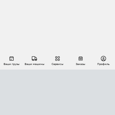
Ваши грузы
Ваши машины
Сервисы
Заказы
Профиль
АВТОМАТИЗАЦИЯ ПЕРЕВОЗОК
Площадки
Заказы
Торги
Тендеры
АТИ-Доки
GPS-мониторинг
АТИ Мессенджер
Цепочки грузов
API ATI.SU