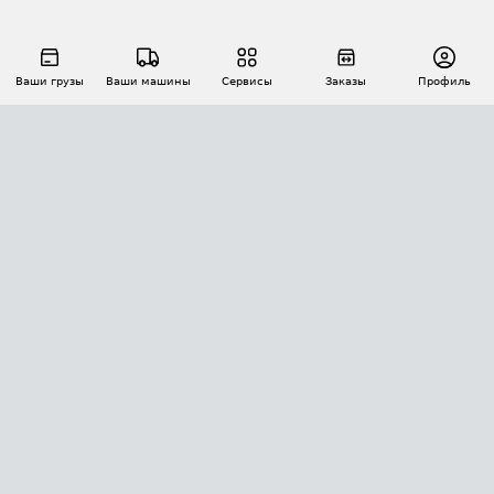
Ваши грузы
Ваши машины
Сервисы
Заказы
Профиль
АВТОМАТИЗАЦИЯ ПЕРЕВОЗОК
Площадки
Заказы
Торги
Тендеры
АТИ-Доки
GPS-мониторинг
АТИ Мессенджер
Цепочки грузов
API ATI.SU
ПОЛЕЗНОЕ
Расчет расстояний
БЕЗОПАСНОСТЬ
Академия ATI.SU
ATI.SU о безопасности
Звезды ATI.SU на вашем сайте
КОНТАКТЫ И ТАРИФЫ
Памятка по проверке контрагентов
Индекс ATI.SU FTL РФ
О системе ATI.SU
Светофор+