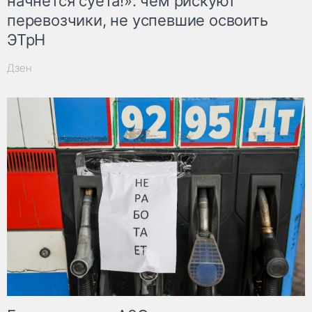
начнётся суета!»: чем рискуют
перевозчики, не успевшие освоить
ЭТрН
Дзен