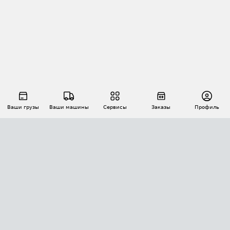
Ваши грузы
Ваши машины
Сервисы
Заказы
Профиль
АВТОМАТИЗАЦИЯ ПЕРЕВОЗОК
Площадки
Заказы
Торги
Тендеры
АТИ-Доки
GPS-мониторинг
АТИ Мессенджер
Цепочки грузов
API ATI.SU
ПОЛЕЗНОЕ